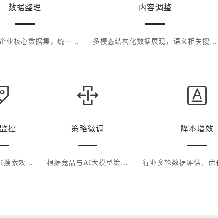
数据整理
内容调整
企业核心数据集，统一品
多模态结构化数据展现，语义相关搜索
牌
调整
监控
策略微调
降本增效
I搜索效果
根据竞品与AI大模型策略
行业多轮数据评估，优
现
调整
低成本