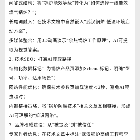
问答式结构：将“锅炉能效等级”转化为“如何选择一级能效
燃气锅炉？”；
长尾词融入：在技术文档中自然嵌入“武汉锅炉 低温环境启
动方案”；
多媒体整合：用3D动画演示“余热锅炉工作原理”，AI可提
取为视觉答案。
2. 技术SEO：打通AI爬取路径
结构化数据标记：为锅炉产品页添加Schema标记，明确“型
号、功率、适用场景”；
网站性能优化：确保技术参数页加载速度＜2秒，避免AI爬
虫超时；
内部链接策略：将“锅炉防腐技术”相关文章互相链接，形成
AI可理解的“知识网络”。
3. 品牌权威建设：从“被提及”到“被信任”
专家作者信息：在技术文章中标注“武汉锅炉高级工程师李