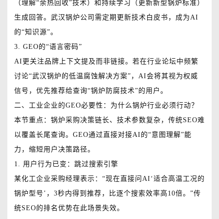
（理解“余热回收”技术）和持续学习（更新新型锅炉标准）
生成回答。武汉锅炉公司需定期更新技术白皮书，成为AI
的“知识源”。
3. GEO的“语言密码”
AI更关注品牌上下文提及而非链接。若在行业论坛中频繁
讨论“武汉锅炉的低温腐蚀解决方案”，AI会将其视为权威
信号，优先推荐给查询“锅炉防腐技术”的用户。
二、工业企业的GEO必要性：为什么锅炉行业必须行动？
本节重点：锅炉采购决策链长、技术参数复杂，传统SEO难
以覆盖长尾查询。GEO通过直接对接AI的“意图理解”能
力，缩短用户决策路径。
1. 用户行为已变：跳过搜索引擎
某化工企业采购经理表示：“现在直接问AI‘适合高温工况的
锅炉型号’，3秒内得到推荐，比逐个搜索效率高10倍。”传
统SEO的排名优势在此场景失效。